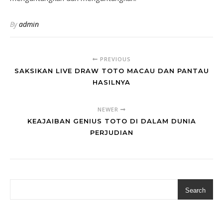
By
admin
PREVIOUS
SAKSIKAN LIVE DRAW TOTO MACAU DAN PANTAU
HASILNYA
NEWER
KEAJAIBAN GENIUS TOTO DI DALAM DUNIA
PERJUDIAN
Search