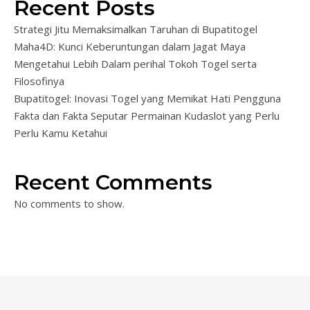
Recent Posts
Strategi Jitu Memaksimalkan Taruhan di Bupatitogel
Maha4D: Kunci Keberuntungan dalam Jagat Maya
Mengetahui Lebih Dalam perihal Tokoh Togel serta
Filosofinya
Bupatitogel: Inovasi Togel yang Memikat Hati Pengguna
Fakta dan Fakta Seputar Permainan Kudaslot yang Perlu
Perlu Kamu Ketahui
Recent Comments
No comments to show.