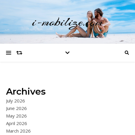
i-mobilize.com
Archives
July 2026
June 2026
May 2026
April 2026
March 2026