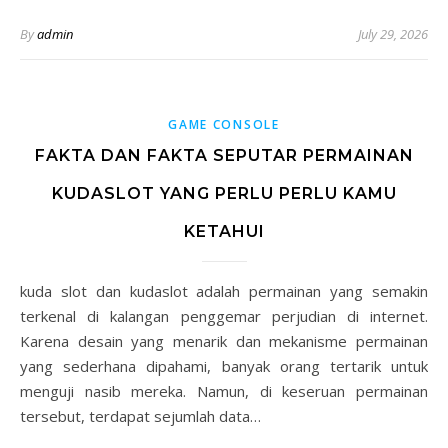
By
admin
July 29, 2026
GAME CONSOLE
FAKTA DAN FAKTA SEPUTAR PERMAINAN
KUDASLOT YANG PERLU PERLU KAMU
KETAHUI
kuda slot dan kudaslot adalah permainan yang semakin
terkenal di kalangan penggemar perjudian di internet.
Karena desain yang menarik dan mekanisme permainan
yang sederhana dipahami, banyak orang tertarik untuk
menguji nasib mereka. Namun, di keseruan permainan
tersebut, terdapat sejumlah data…