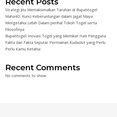
Recent Posts
Strategi Jitu Memaksimalkan Taruhan di Bupatitogel
Maha4D: Kunci Keberuntungan dalam Jagat Maya
Mengetahui Lebih Dalam perihal Tokoh Togel serta
Filosofinya
Bupatitogel: Inovasi Togel yang Memikat Hati Pengguna
Fakta dan Fakta Seputar Permainan Kudaslot yang Perlu
Perlu Kamu Ketahui
Recent Comments
No comments to show.