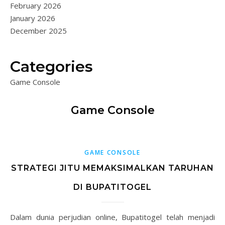
February 2026
January 2026
December 2025
Categories
Game Console
Game Console
GAME CONSOLE
STRATEGI JITU MEMAKSIMALKAN TARUHAN
DI BUPATITOGEL
Dalam dunia perjudian online, Bupatitogel telah menjadi