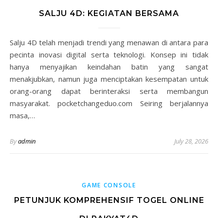
SALJU 4D: KEGIATAN BERSAMA
Salju 4D telah menjadi trendi yang menawan di antara para
pecinta inovasi digital serta teknologi. Konsep ini tidak
hanya menyajikan keindahan batin yang sangat
menakjubkan, namun juga menciptakan kesempatan untuk
orang-orang dapat berinteraksi serta membangun
masyarakat. pocketchangeduo.com Seiring berjalannya
masa,…
By
admin
July 28, 2026
GAME CONSOLE
PETUNJUK KOMPREHENSIF TOGEL ONLINE