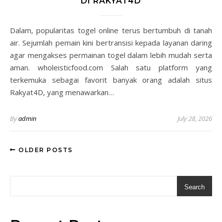
DI RAKYAT4D
Dalam, popularitas togel online terus bertumbuh di tanah
air. Sejumlah pemain kini bertransisi kepada layanan daring
agar mengakses permainan togel dalam lebih mudah serta
aman. wholeisticfood.com Salah satu platform yang
terkemuka sebagai favorit banyak orang adalah situs
Rakyat4D, yang menawarkan…
By
admin
July 28, 2026
OLDER POSTS
Search