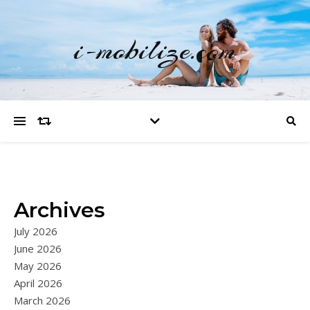
i-mobilize.com
Archives
July 2026
June 2026
May 2026
April 2026
March 2026