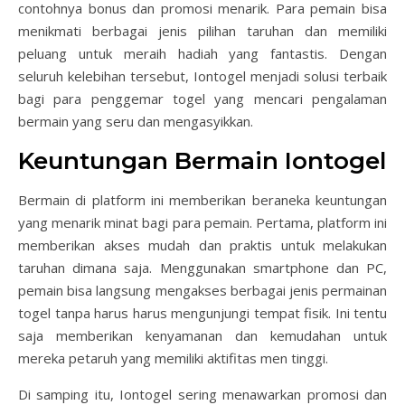
contohnya bonus dan promosi menarik. Para pemain bisa
menikmati berbagai jenis pilihan taruhan dan memiliki
peluang untuk meraih hadiah yang fantastis. Dengan
seluruh kelebihan tersebut, Iontogel menjadi solusi terbaik
bagi para penggemar togel yang mencari pengalaman
bermain yang seru dan mengasyikkan.
Keuntungan Bermain Iontogel
Bermain di platform ini memberikan beraneka keuntungan
yang menarik minat bagi para pemain. Pertama, platform ini
memberikan akses mudah dan praktis untuk melakukan
taruhan dimana saja. Menggunakan smartphone dan PC,
pemain bisa langsung mengakses berbagai jenis permainan
togel tanpa harus harus mengunjungi tempat fisik. Ini tentu
saja memberikan kenyamanan dan kemudahan untuk
mereka petaruh yang memiliki aktifitas men tinggi.
Di samping itu, Iontogel sering menawarkan promosi dan