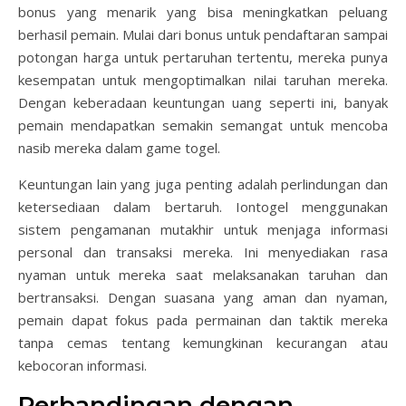
bonus yang menarik yang bisa meningkatkan peluang
berhasil pemain. Mulai dari bonus untuk pendaftaran sampai
potongan harga untuk pertaruhan tertentu, mereka punya
kesempatan untuk mengoptimalkan nilai taruhan mereka.
Dengan keberadaan keuntungan uang seperti ini, banyak
pemain mendapatkan semakin semangat untuk mencoba
nasib mereka dalam game togel.
Keuntungan lain yang juga penting adalah perlindungan dan
ketersediaan dalam bertaruh. Iontogel menggunakan
sistem pengamanan mutakhir untuk menjaga informasi
personal dan transaksi mereka. Ini menyediakan rasa
nyaman untuk mereka saat melaksanakan taruhan dan
bertransaksi. Dengan suasana yang aman dan nyaman,
pemain dapat fokus pada permainan dan taktik mereka
tanpa cemas tentang kemungkinan kecurangan atau
kebocoran informasi.
Perbandingan dengan