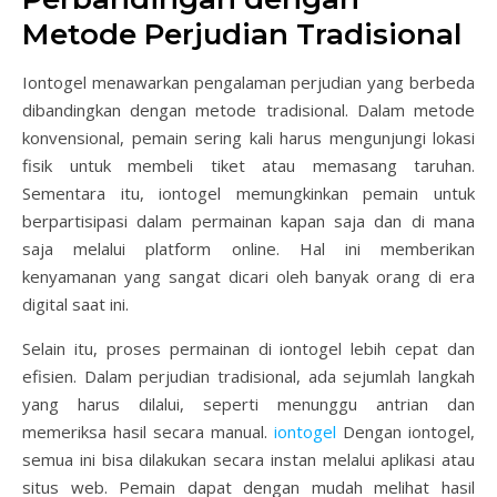
Metode Perjudian Tradisional
Iontogel menawarkan pengalaman perjudian yang berbeda
dibandingkan dengan metode tradisional. Dalam metode
konvensional, pemain sering kali harus mengunjungi lokasi
fisik untuk membeli tiket atau memasang taruhan.
Sementara itu, iontogel memungkinkan pemain untuk
berpartisipasi dalam permainan kapan saja dan di mana
saja melalui platform online. Hal ini memberikan
kenyamanan yang sangat dicari oleh banyak orang di era
digital saat ini.
Selain itu, proses permainan di iontogel lebih cepat dan
efisien. Dalam perjudian tradisional, ada sejumlah langkah
yang harus dilalui, seperti menunggu antrian dan
memeriksa hasil secara manual.
iontogel
Dengan iontogel,
semua ini bisa dilakukan secara instan melalui aplikasi atau
situs web. Pemain dapat dengan mudah melihat hasil