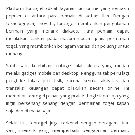
Platform Iontogel adalah layanan judi online yang semakin
populer di antara para pemain di setiap illah. Dengan
teknologi yang inovatif, Iontogel memberikan pengalaman
bermain yang menarik diakses. Para pemain dapat
melakukan tarikan pada macam-macam jenis permainan
togel, yang memberikan beragam variasi dan peluang untuk
menang.
Salah satu kelebihan Iontogel ialah akses yang mudah
melalui gadget mobile dan desktop. Pengguna tak perlu lagi
pergi ke lokasi judi fisik, karena semua aktivitas dan
transaksi keuangan dapat dilakukan secara online. Ini
membuat Iontogel pilihan yang praktis bagi siapa saja yang
ingin bersenang-senang dengan permainan togel kapan
saja dan di mana saja.
Selain itu, Iontogel juga terkenal dengan beragam fitur
yang menarik yang memperbaiki pengalaman bermain,