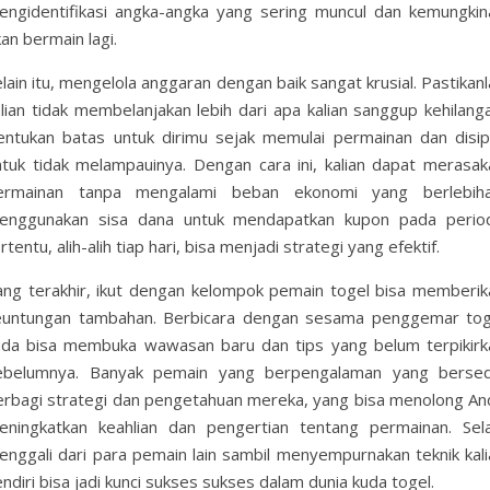
engidentifikasi angka-angka yang sering muncul dan kemungkin
an bermain lagi.
lain itu, mengelola anggaran dengan baik sangat krusial. Pastikan
lian tidak membelanjakan lebih dari apa kalian sanggup kehilanga
entukan batas untuk dirimu sejak memulai permainan dan disipl
ntuk tidak melampauinya. Dengan cara ini, kalian dapat merasak
ermainan tanpa mengalami beban ekonomi yang berlebiha
enggunakan sisa dana untuk mendapatkan kupon pada perio
rtentu, alih-alih tiap hari, bisa menjadi strategi yang efektif.
ang terakhir, ikut dengan kelompok pemain togel bisa memberik
euntungan tambahan. Berbicara dengan sesama penggemar tog
uda bisa membuka wawasan baru dan tips yang belum terpikirk
ebelumnya. Banyak pemain yang berpengalaman yang bersed
erbagi strategi dan pengetahuan mereka, yang bisa menolong An
eningkatkan keahlian dan pengertian tentang permainan. Sela
enggali dari para pemain lain sambil menyempurnakan teknik kali
ndiri bisa jadi kunci sukses sukses dalam dunia kuda togel.