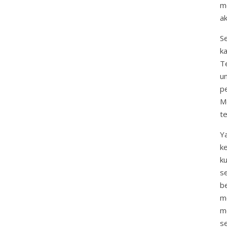
m
ak
Se
ka
T
u
p
M
te
Y
k
k
s
b
m
m
se