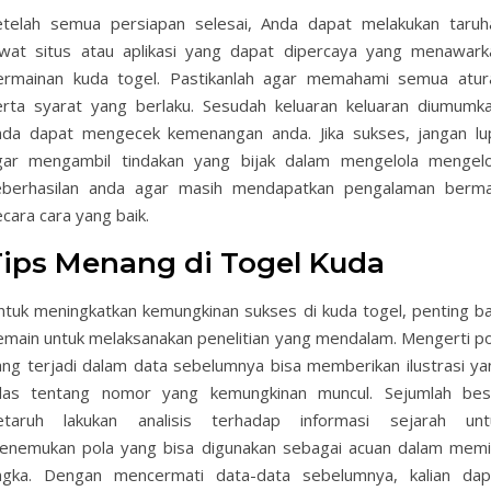
etelah semua persiapan selesai, Anda dapat melakukan taruh
ewat situs atau aplikasi yang dapat dipercaya yang menawark
ermainan kuda togel. Pastikanlah agar memahami semua atur
erta syarat yang berlaku. Sesudah keluaran keluaran diumumka
nda dapat mengecek kemenangan anda. Jika sukses, jangan lu
gar mengambil tindakan yang bijak dalam mengelola mengelo
eberhasilan anda agar masih mendapatkan pengalaman berma
cara cara yang baik.
Tips Menang di Togel Kuda
ntuk meningkatkan kemungkinan sukses di kuda togel, penting ba
emain untuk melaksanakan penelitian yang mendalam. Mengerti po
ang terjadi dalam data sebelumnya bisa memberikan ilustrasi ya
elas tentang nomor yang kemungkinan muncul. Sejumlah bes
etaruh lakukan analisis terhadap informasi sejarah unt
enemukan pola yang bisa digunakan sebagai acuan dalam memil
ngka. Dengan mencermati data-data sebelumnya, kalian dap