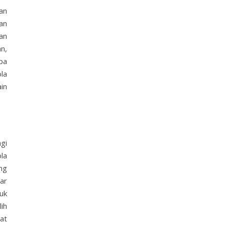
an
an
an
n,
pa
la
in
gi
la
ng
ar
uk
ih
at