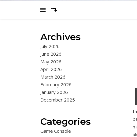
Archives
July 2026
June 2026
May 2026
April 2026
March 2026
February 2026
January 2026
December 2025
t
Categories
b
m
Game Console
a