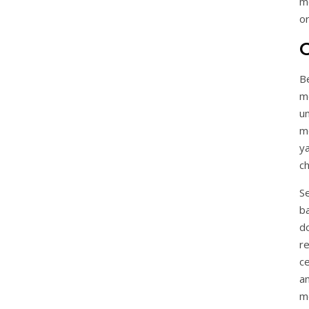
m
o
B
m
u
me
y
ch
S
b
do
r
c
a
m