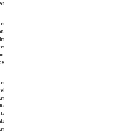
an
lah
n.
in
an
n.
de
an
el
an
ia
da
lu
an