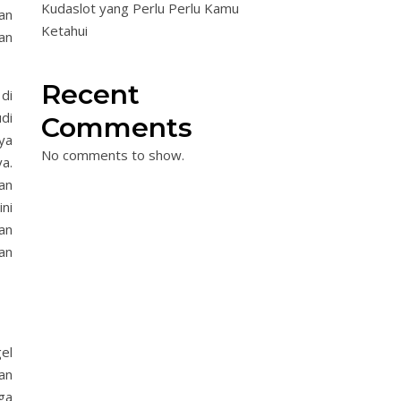
Kudaslot yang Perlu Perlu Kamu
an
Ketahui
an
Recent
di
di
Comments
ya
No comments to show.
a.
an
ni
an
an
el
an
ga