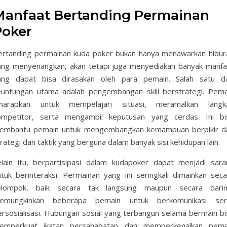
Manfaat Bertanding Permainan
Poker
ertanding permainan kuda poker bukan hanya menawarkan hibur
ang menyenangkan, akan tetapi juga menyediakan banyak manfa
ang dapat bisa dirasakan oleh para pemain. Salah satu da
euntungan utama adalah pengembangan skill berstrategi. Pema
iharapkan untuk mempelajari situasi, meramalkan langk
ompetitor, serta mengambil keputusan yang cerdas. Ini bi
embantu pemain untuk mengembangkan kemampuan berpikir d
rategi dan taktik yang berguna dalam banyak sisi kehidupan lain.
elain itu, berpartisipasi dalam kudapoker dapat menjadi sara
ntuk berinteraksi. Permainan yang ini seringkali dimainkan seca
elompok, baik secara tak langsung maupun secara darin
emungkinkan beberapa pemain untuk berkomunikasi ser
ersosialisasi. Hubungan sosial yang terbangun selama bermain bi
emperkuat ikatan persahabatan dan memperkenalkan pema