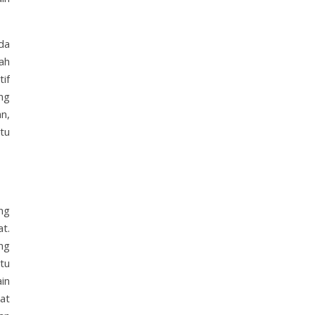
da
ah
if
ng
n,
tu
ng
t.
ng
tu
in
at