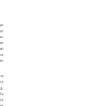
an
at
ri
in
ah
sa
an
na
ra
g,
ta
sa
in