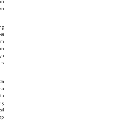
in
ih
ng
ai
am
in
ya
es
da
sa
ta
ng
il
ap