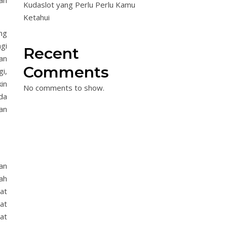
an
Kudaslot yang Perlu Perlu Kamu
Ketahui
ng
gi
Recent
an
Comments
i,
in
No comments to show.
da
an
an
ah
at
at
at