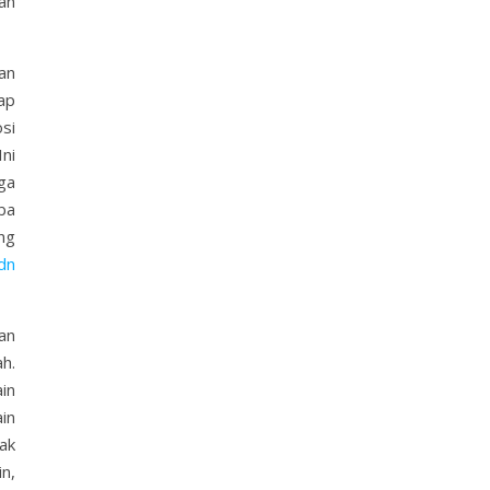
an
an
ap
si
ni
ga
ba
ng
idn
an
h.
in
in
ak
n,