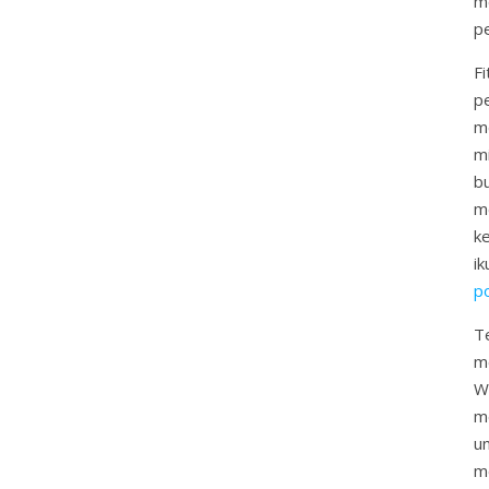
m
p
F
p
m
m
b
m
k
i
p
T
m
W
m
u
m