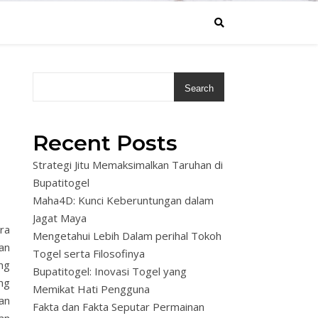
Search
I
Recent Posts
Strategi Jitu Memaksimalkan Taruhan di
Bupatitogel
Maha4D: Kunci Keberuntungan dalam
Jagat Maya
ara
Mengetahui Lebih Dalam perihal Tokoh
an
Togel serta Filosofinya
ng
Bupatitogel: Inovasi Togel yang
ng
Memikat Hati Pengguna
an
Fakta dan Fakta Seputar Permainan