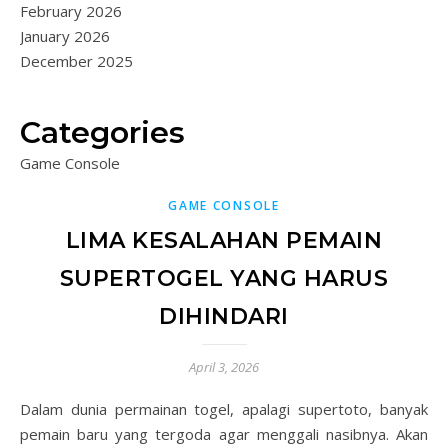
February 2026
January 2026
December 2025
Categories
Game Console
GAME CONSOLE
LIMA KESALAHAN PEMAIN
SUPERTOGEL YANG HARUS
DIHINDARI
April 3, 2026
Dalam dunia permainan togel, apalagi supertoto, banyak
pemain baru yang tergoda agar menggali nasibnya. Akan