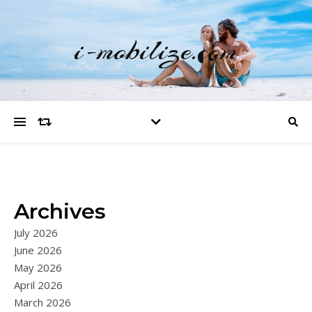
i-mobilize.com
Archives
July 2026
June 2026
May 2026
April 2026
March 2026