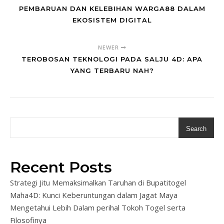
PEMBARUAN DAN KELEBIHAN WARGA88 DALAM
EKOSISTEM DIGITAL
NEWER
TEROBOSAN TEKNOLOGI PADA SALJU 4D: APA
YANG TERBARU NAH?
Search
Recent Posts
Strategi Jitu Memaksimalkan Taruhan di Bupatitogel
Maha4D: Kunci Keberuntungan dalam Jagat Maya
Mengetahui Lebih Dalam perihal Tokoh Togel serta
Filosofinya