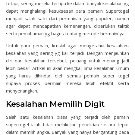
tetapi, sering mereka tertipu ke dalam banyak kesalahan yg
dapat menghalangi kesuksesan para pemain. Supertogel
menjadi salah satu dari permainan yang populer, namun
agar dapat mendapatkan kemenangan, diperlukan taktik
serta pemahaman yg bagus tentang metode bermainnya.
Untuk para pemain, krusial agar mengetahui kesalahan-
kesalahan yang sering yg kali terjadi. Dengan menjauhkan
diri dari kesalahan tersebut, peluang untuk menang jadi
lebih besar. Artikel ini akan mengkaji lima kesalahan umum
yang harus dihindari oleh semua pemain super togel
supaya proses bermain mereka lebih efektif serta
menyenangkan.
Kesalahan Memilih Digit
Salah satu kesalahan biasa yang terjadi oleh pemain
supertogel ialah tidak melakukan penelitian secara tepat
dalam memilih angka. Banyak yang hanya bergantung pada