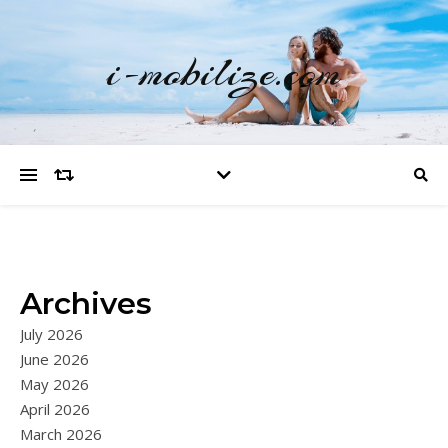
i-mobilize.com
Archives
July 2026
June 2026
May 2026
April 2026
March 2026