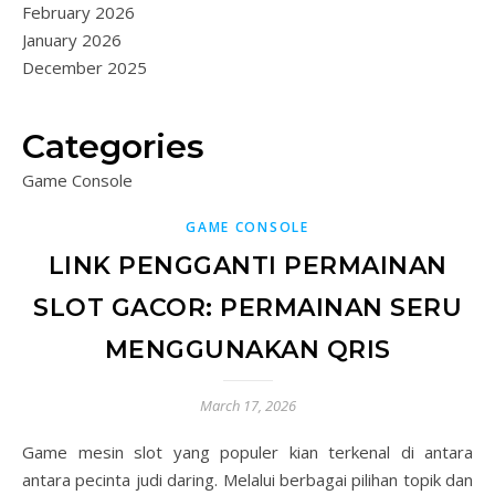
February 2026
January 2026
December 2025
Categories
Game Console
GAME CONSOLE
LINK PENGGANTI PERMAINAN
SLOT GACOR: PERMAINAN SERU
MENGGUNAKAN QRIS
March 17, 2026
Game mesin slot yang populer kian terkenal di antara
antara pecinta judi daring. Melalui berbagai pilihan topik dan