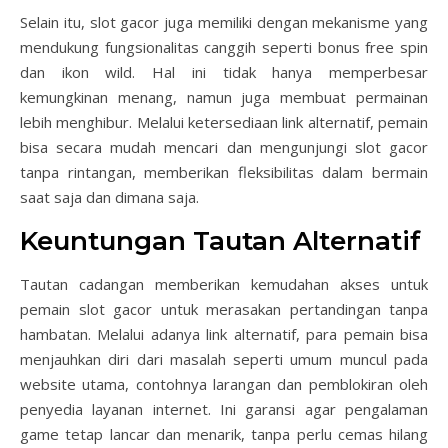
Selain itu, slot gacor juga memiliki dengan mekanisme yang
mendukung fungsionalitas canggih seperti bonus free spin
dan ikon wild. Hal ini tidak hanya memperbesar
kemungkinan menang, namun juga membuat permainan
lebih menghibur. Melalui ketersediaan link alternatif, pemain
bisa secara mudah mencari dan mengunjungi slot gacor
tanpa rintangan, memberikan fleksibilitas dalam bermain
saat saja dan dimana saja.
Keuntungan Tautan Alternatif
Tautan cadangan memberikan kemudahan akses untuk
pemain slot gacor untuk merasakan pertandingan tanpa
hambatan. Melalui adanya link alternatif, para pemain bisa
menjauhkan diri dari masalah seperti umum muncul pada
website utama, contohnya larangan dan pemblokiran oleh
penyedia layanan internet. Ini garansi agar pengalaman
game tetap lancar dan menarik, tanpa perlu cemas hilang