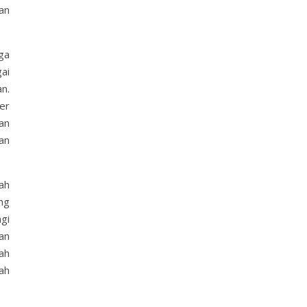
an
ga
ai
n.
er
an
an
ah
ng
gi
an
lah
ah