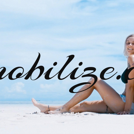
mobilize.