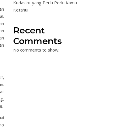
Kudaslot yang Perlu Perlu Kamu
an
Ketahui
l.
an
Recent
an
an
Comments
an
No comments to show.
f,
n.
at
g,
e.
ai
no