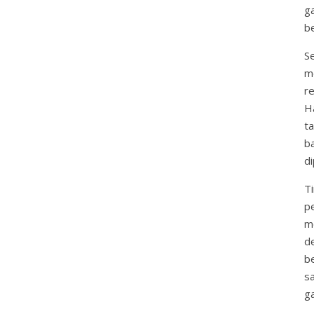
g
b
S
m
r
H
t
b
di
T
p
m
d
be
s
g