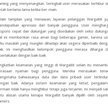
aming yang menyenangkan. Seringkali user merasakan terhibur d
etah berlama-lama ketika ber-main.
elain tampilan yang menawan, layanan pelanggan Warga88 ju
endapatkan apresiasi dari banyak pengguna. User mengharg
espons cepat dan dukungan yang disediakan oleh seksi dukunga
al ini memberikan rasa aman bagi beberapa gamer, karena us
ahu masalah yang mungkin dihadapi akan segera diperbaiki deng
aik. Ini menghasilkan kelompok pengguna merasa dihargai d
perlakukan dengan baik-baik.
ingkatkan keamanan yang tinggi di Warga88 selain itu menamb
erasaan nyaman bagi pengguna. Mereka merasakan tena
engetahui bahwasanya data dan data pribadi user terlindun
engan baik. Adanya sistem keamanan yang ketat, pengalam
rmain tidak hanya menghibur tetapi juga terjamin. Ini menjadi sa
atu alasan utama kenapa Warga88 banyak dipilih oleh sejuml
amers.