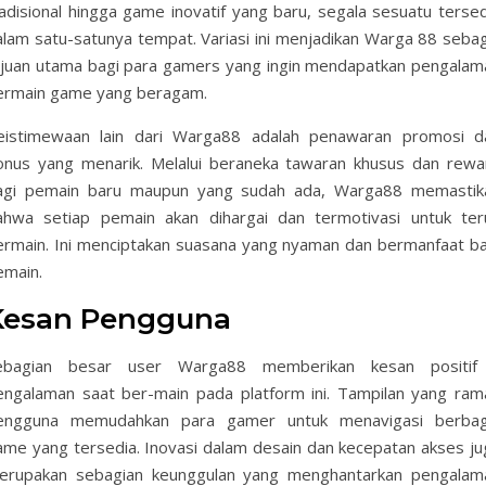
radisional hingga game inovatif yang baru, segala sesuatu tersed
alam satu-satunya tempat. Variasi ini menjadikan Warga 88 sebag
ujuan utama bagi para gamers yang ingin mendapatkan pengalam
ermain game yang beragam.
eistimewaan lain dari Warga88 adalah penawaran promosi d
onus yang menarik. Melalui beraneka tawaran khusus dan rewa
agi pemain baru maupun yang sudah ada, Warga88 memastik
ahwa setiap pemain akan dihargai dan termotivasi untuk ter
ermain. Ini menciptakan suasana yang nyaman dan bermanfaat ba
emain.
Kesan Pengguna
ebagian besar user Warga88 memberikan kesan positif
engalaman saat ber-main pada platform ini. Tampilan yang ram
engguna memudahkan para gamer untuk menavigasi berbag
ame yang tersedia. Inovasi dalam desain dan kecepatan akses ju
erupakan sebagian keunggulan yang menghantarkan pengalam