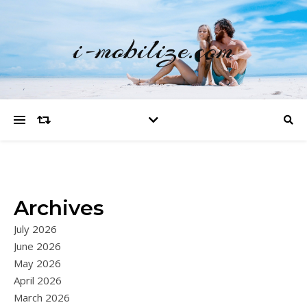
i-mobilize.com
Archives
July 2026
June 2026
May 2026
April 2026
March 2026