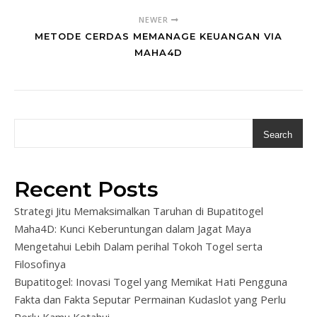
NEWER
METODE CERDAS MEMANAGE KEUANGAN VIA
MAHA4D
Search
Recent Posts
Strategi Jitu Memaksimalkan Taruhan di Bupatitogel
Maha4D: Kunci Keberuntungan dalam Jagat Maya
Mengetahui Lebih Dalam perihal Tokoh Togel serta
Filosofinya
Bupatitogel: Inovasi Togel yang Memikat Hati Pengguna
Fakta dan Fakta Seputar Permainan Kudaslot yang Perlu