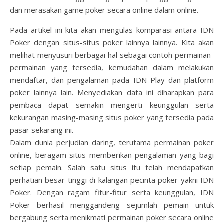
dan merasakan game poker secara online dalam online.
Pada artikel ini kita akan mengulas komparasi antara IDN
Poker dengan situs-situs poker lainnya lainnya. Kita akan
melihat menyusuri berbagai hal sebagai contoh permainan-
permainan yang tersedia, kemudahan dalam melakukan
mendaftar, dan pengalaman pada IDN Play dan platform
poker lainnya lain. Menyediakan data ini diharapkan para
pembaca dapat semakin mengerti keunggulan serta
kekurangan masing-masing situs poker yang tersedia pada
pasar sekarang ini.
Dalam dunia perjudian daring, terutama permainan poker
online, beragam situs memberikan pengalaman yang bagi
setiap pemain. Salah satu situs itu telah mendapatkan
perhatian besar tinggi di kalangan pecinta poker yakni IDN
Poker. Dengan ragam fitur-fitur serta keunggulan, IDN
Poker berhasil menggandeng sejumlah pemain untuk
bergabung serta menikmati permainan poker secara online