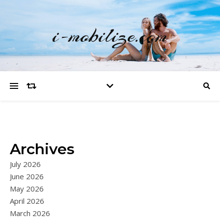
i-mobilize.com
Archives
July 2026
June 2026
May 2026
April 2026
March 2026