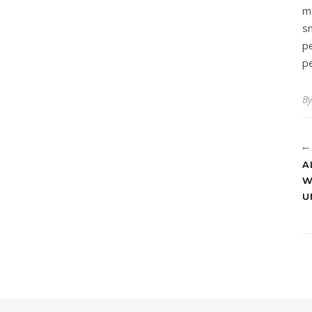
m
s
p
p
B
A
W
U