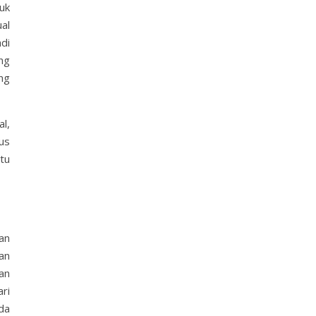
uk
al
di
ang
ng
l,
us
tu
an
an
an
ri
da