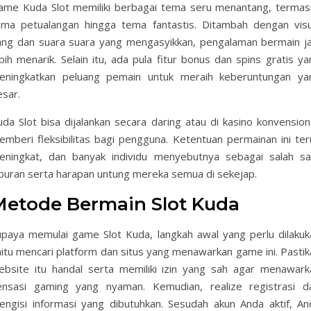
ame Kuda Slot memiliki berbagai tema seru menantang, termas
ema petualangan hingga tema fantastis. Ditambah dengan visu
ang dan suara suara yang mengasyikkan, pengalaman bermain ja
bih menarik. Selain itu, ada pula fitur bonus dan spins gratis y
eningkatkan peluang pemain untuk meraih keberuntungan ya
esar.
da Slot bisa dijalankan secara daring atau di kasino konvensiona
emberi fleksibilitas bagi pengguna. Ketentuan permainan ini ter
eningkat, dan banyak individu menyebutnya sebagai salah sa
iburan serta harapan untung mereka semua di sekejap.
Metode Bermain Slot Kuda
upaya memulai game Slot Kuda, langkah awal yang perlu dilakuk
aitu mencari platform dan situs yang menawarkan game ini. Pastik
ebsite itu handal serta memiliki izin yang sah agar menawark
ensasi gaming yang nyaman. Kemudian, realize registrasi da
engisi informasi yang dibutuhkan. Sesudah akun Anda aktif, An