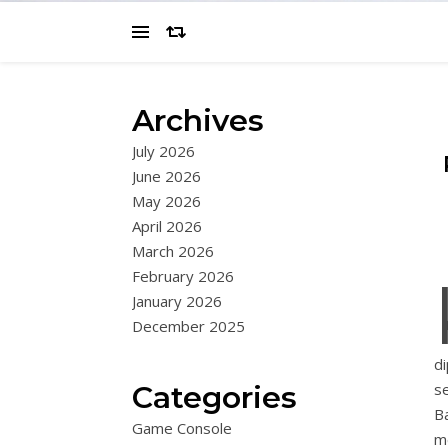
Archives
July 2026
June 2026
May 2026
April 2026
March 2026
February 2026
January 2026
December 2025
d
Categories
s
B
Game Console
m