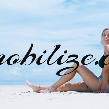
mobilize.