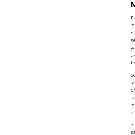
P
m
d
s
y
d
t
S
le
ci
k
me
me
Y
s