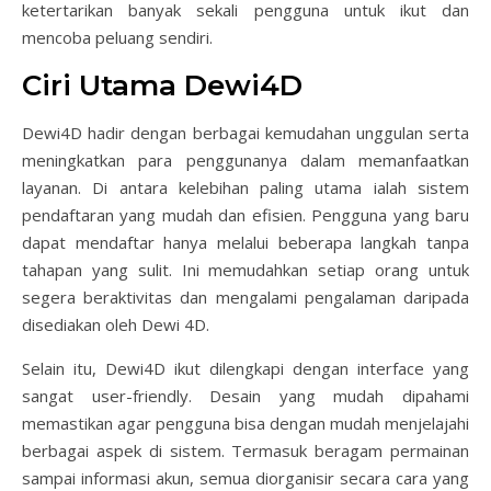
ketertarikan banyak sekali pengguna untuk ikut dan
mencoba peluang sendiri.
Ciri Utama Dewi4D
Dewi4D hadir dengan berbagai kemudahan unggulan serta
meningkatkan para penggunanya dalam memanfaatkan
layanan. Di antara kelebihan paling utama ialah sistem
pendaftaran yang mudah dan efisien. Pengguna yang baru
dapat mendaftar hanya melalui beberapa langkah tanpa
tahapan yang sulit. Ini memudahkan setiap orang untuk
segera beraktivitas dan mengalami pengalaman daripada
disediakan oleh Dewi 4D.
Selain itu, Dewi4D ikut dilengkapi dengan interface yang
sangat user-friendly. Desain yang mudah dipahami
memastikan agar pengguna bisa dengan mudah menjelajahi
berbagai aspek di sistem. Termasuk beragam permainan
sampai informasi akun, semua diorganisir secara cara yang