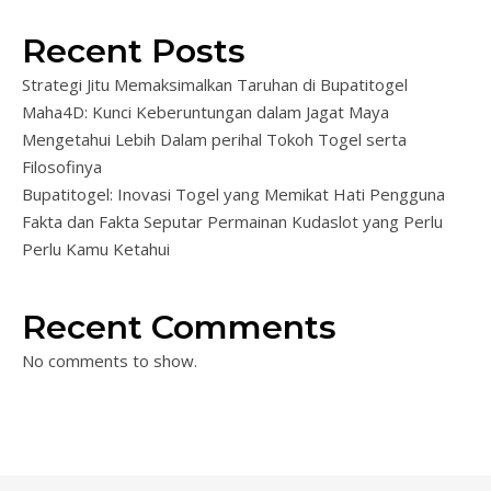
Recent Posts
Strategi Jitu Memaksimalkan Taruhan di Bupatitogel
Maha4D: Kunci Keberuntungan dalam Jagat Maya
Mengetahui Lebih Dalam perihal Tokoh Togel serta
Filosofinya
Bupatitogel: Inovasi Togel yang Memikat Hati Pengguna
Fakta dan Fakta Seputar Permainan Kudaslot yang Perlu
Perlu Kamu Ketahui
Recent Comments
No comments to show.