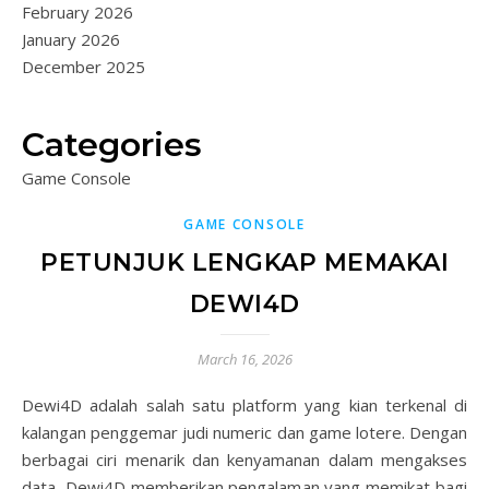
February 2026
January 2026
December 2025
Categories
Game Console
GAME CONSOLE
PETUNJUK LENGKAP MEMAKAI
DEWI4D
March 16, 2026
Dewi4D adalah salah satu platform yang kian terkenal di
kalangan penggemar judi numeric dan game lotere. Dengan
berbagai ciri menarik dan kenyamanan dalam mengakses
data, Dewi4D memberikan pengalaman yang memikat bagi