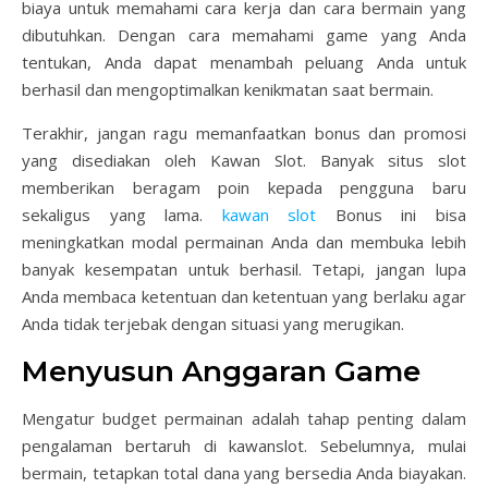
biaya untuk memahami cara kerja dan cara bermain yang
dibutuhkan. Dengan cara memahami game yang Anda
tentukan, Anda dapat menambah peluang Anda untuk
berhasil dan mengoptimalkan kenikmatan saat bermain.
Terakhir, jangan ragu memanfaatkan bonus dan promosi
yang disediakan oleh Kawan Slot. Banyak situs slot
memberikan beragam poin kepada pengguna baru
sekaligus yang lama.
kawan slot
Bonus ini bisa
meningkatkan modal permainan Anda dan membuka lebih
banyak kesempatan untuk berhasil. Tetapi, jangan lupa
Anda membaca ketentuan dan ketentuan yang berlaku agar
Anda tidak terjebak dengan situasi yang merugikan.
Menyusun Anggaran Game
Mengatur budget permainan adalah tahap penting dalam
pengalaman bertaruh di kawanslot. Sebelumnya, mulai
bermain, tetapkan total dana yang bersedia Anda biayakan.