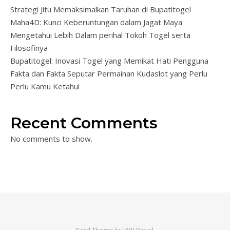
Strategi Jitu Memaksimalkan Taruhan di Bupatitogel
Maha4D: Kunci Keberuntungan dalam Jagat Maya
Mengetahui Lebih Dalam perihal Tokoh Togel serta
Filosofinya
Bupatitogel: Inovasi Togel yang Memikat Hati Pengguna
Fakta dan Fakta Seputar Permainan Kudaslot yang Perlu
Perlu Kamu Ketahui
Recent Comments
No comments to show.