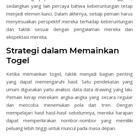
sedangkan yang lain percaya bahwa keberuntungan tetap
menjadi elemen kunci. Dalam akhirnya, setiap pemain harus
menyesuaikan perspektif mereka terhadap keberuntungan
dan taktik sesuai dengan pengalaman mereka dan
ekspektasi mereka.
Strategi dalam Memainkan
Togel
Ketika memainkan togel, taktik menjadi bagian penting
yang dapat memengaruhi hasil. Satu pendekatan yang
umum digunakan yaitu analisis data data drawing yang lalu.
Pemain kerap merekam angka-angka yang secara regular
dan mencoba menemukan pola dan tren. Dengan
mempelajari hasil hasil-hasil sebelumnya, mereka harapan
dapat memperkirakan nombor-nombor yang memiliki
peluang lebih tinggi untuk muncul pada masa depan.